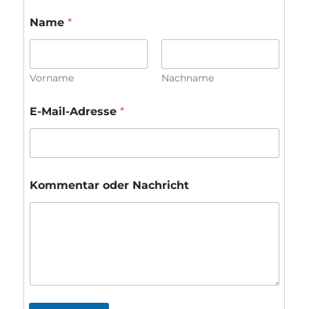
Name
*
Vorname
Nachname
N
E-Mail-Adresse
*
a
m
e
E
-
M
Kommentar oder Nachricht
a
i
l
-
A
d
r
e
s