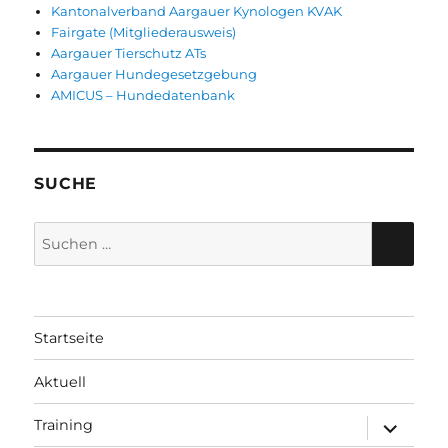
Kantonalverband Aargauer Kynologen KVAK
Fairgate (Mitgliederausweis)
Aargauer Tierschutz ATs
Aargauer Hundegesetzgebung
AMICUS – Hundedatenbank
SUCHE
Suche
SUC
nach:
Startseite
Aktuell
Training
Untermen