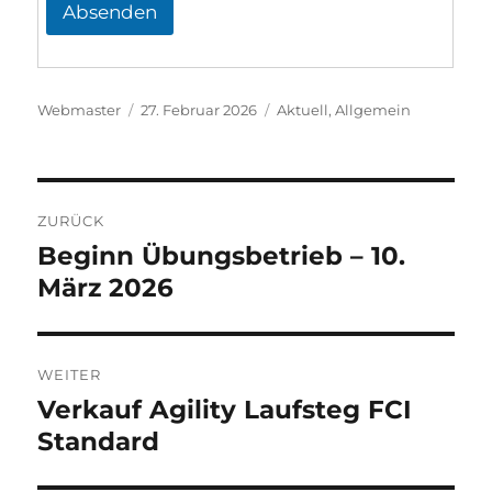
s
Absenden
e
K
o
m
m
Autor
Veröffentlicht
Kategorien
Webmaster
27. Februar 2026
Aktuell
,
Allgemein
e
am
n
t
a
Beitragsnavigation
r
ZURÜCK
Beginn Übungsbetrieb – 10.
Vorheriger
Beitrag:
März 2026
WEITER
Verkauf Agility Laufsteg FCI
Nächster
Beitrag:
Standard