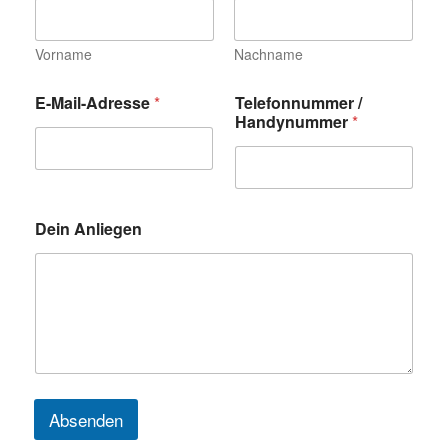
Vorname
Nachname
D
E-Mail-Adresse
*
Telefonnummer /
e
Handynummer
*
i
n
T
e
l
e
Dein Anliegen
f
o
n
n
u
m
m
e
r
N
Absenden
a