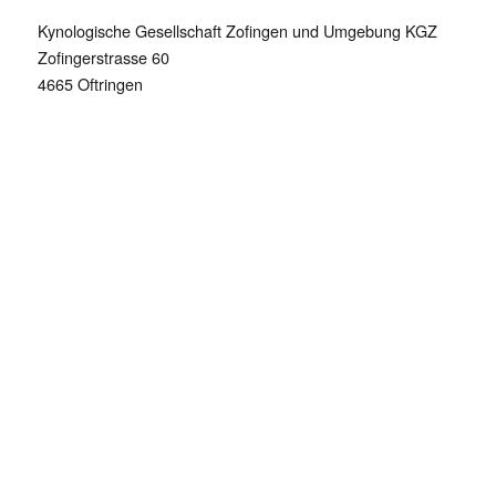
m
e
Kynologische Gesellschaft Zofingen und Umgebung KGZ
Zofingerstrasse 60
4665 Oftringen