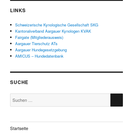
LINKS
Schweizerische Kynologische Gesellschaft SKG
Kantonalverband Aargauer Kynologen KVAK
Fairgate (Mitgliederausweis)
Aargauer Tierschutz ATs
Aargauer Hundegesetzgebung
AMICUS – Hundedatenbank
SUCHE
Suche
SUC
nach:
Startseite