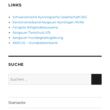
LINKS
Schweizerische Kynologische Gesellschaft SKG
Kantonalverband Aargauer Kynologen KVAK
Fairgate (Mitgliederausweis)
Aargauer Tierschutz ATs
Aargauer Hundegesetzgebung
AMICUS – Hundedatenbank
SUCHE
Suche
SUC
nach:
Startseite