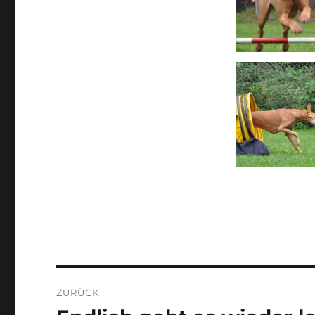
Beitragsnavigation
ZURÜCK
Vorheriger