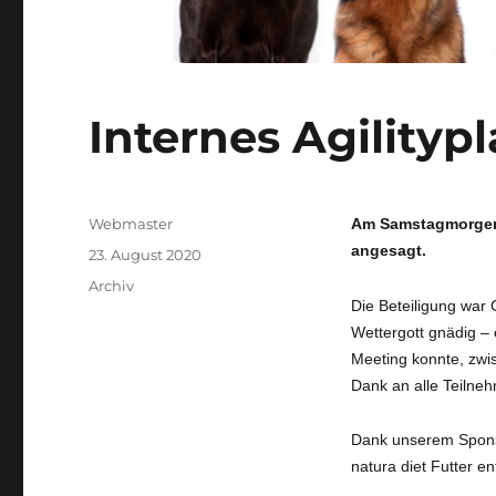
Internes Agilityp
Autor
Webmaster
Am Samstagmorgen, 
angesagt.
Veröffentlicht
23. August 2020
am
Kategorien
Archiv
Die Beteiligung war 
Wettergott gnädig – 
Meeting konnte, zwi
Dank an alle Teilne
Dank unserem Sponso
natura diet Futter 