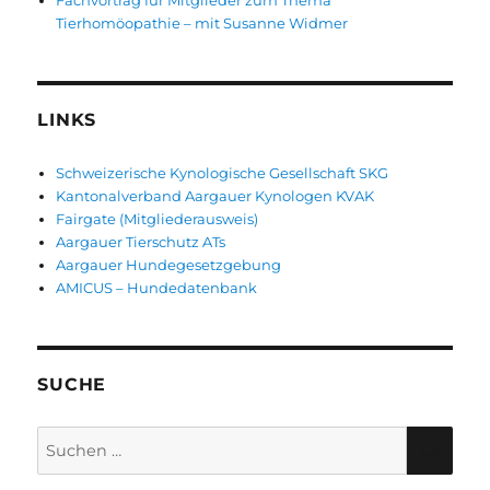
Tierhomöopathie – mit Susanne Widmer
LINKS
Schweizerische Kynologische Gesellschaft SKG
Kantonalverband Aargauer Kynologen KVAK
Fairgate (Mitgliederausweis)
Aargauer Tierschutz ATs
Aargauer Hundegesetzgebung
AMICUS – Hundedatenbank
SUCHE
Suche
SUC
nach: