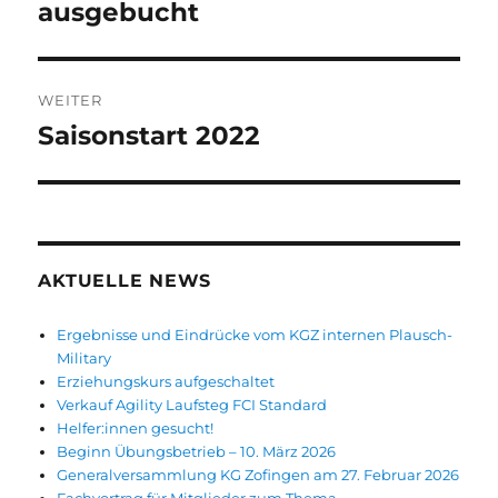
Beitrag:
ausgebucht
WEITER
Saisonstart 2022
Nächster
Beitrag:
AKTUELLE NEWS
Ergebnisse und Eindrücke vom KGZ internen Plausch-
Military
Erziehungskurs aufgeschaltet
Verkauf Agility Laufsteg FCI Standard
Helfer:innen gesucht!
Beginn Übungsbetrieb – 10. März 2026
Generalversammlung KG Zofingen am 27. Februar 2026
Fachvortrag für Mitglieder zum Thema