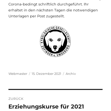
Corona-bedingt schriftlich durchgeführt. Ihr
erhaltet in den nächsten Tagen die notwendigen
Unterlagen per Post zugestellt.
Autor
Veröffentlicht
Kategorien
Webmaster
15. Dezember 2021
Archiv
am
Beitragsnavigation
ZURÜCK
Erziehungskurse für 2021
Vorheriger