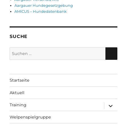
Aargauer Hundegesetzgebung
AMICUS – Hundedatenbank
SUCHE
Suche
SUC
nach:
Startseite
Aktuell
Training
Untermen
anzeigen
Welpenspielgruppe